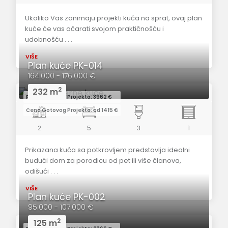
Ukoliko Vas zanimaju projekti kuća na sprat, ovaj plan
kuće će vas očarati svojom praktičnošću i
udobnošću . . .
VIŠE
Plan kuće PK-014
164.000 - 176.000 €
2
232 m
Redovna Cena Projekta: 3962 €
Cena Gotovog Projekta: od 1415 €
2
5
3
1
Prikazana kuća sa potkrovljem predstavlja idealni
budući dom za porodicu od pet ili više članova,
odišući . . .
VIŠE
Plan kuće PK-002
95.000 - 107.000 €
2
125 m