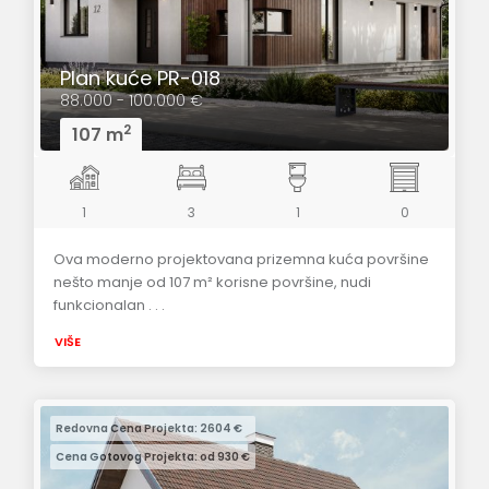
Plan kuće PR-018
88.000 - 100.000 €
2
107 m
1
3
1
0
Ova moderno projektovana prizemna kuća površine
nešto manje od 107 m² korisne površine, nudi
funkcionalan . . .
VIŠE
Redovna Cena Projekta: 2604 €
Cena Gotovog Projekta: od 930 €