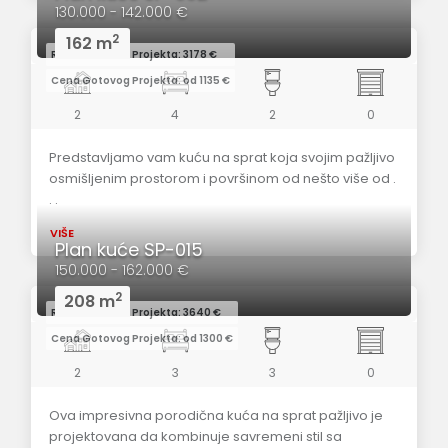
130.000 - 142.000 €
2
162 m
Redovna Cena Projekta: 3178 €
Cena Gotovog Projekta: od 1135 €
2
4
2
0
Predstavljamo vam kuću na sprat koja svojim pažljivo
osmišljenim prostorom i površinom od nešto više od .
. .
VIŠE
Plan kuće SP-015
150.000 - 162.000 €
2
208 m
Redovna Cena Projekta: 3640 €
Cena Gotovog Projekta: od 1300 €
2
3
3
0
Ova impresivna porodična kuća na sprat pažljivo je
projektovana da kombinuje savremeni stil sa