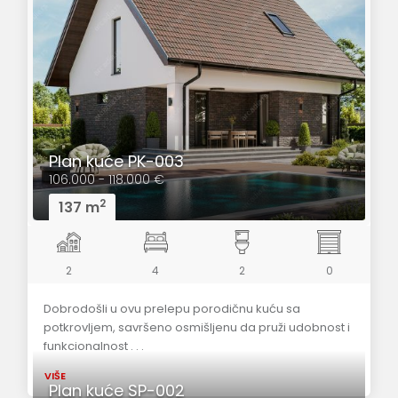
Plan kuće PK-003
106.000 - 118.000 €
2
137 m
2
4
2
0
Dobrodošli u ovu prelepu porodičnu kuću sa
potkrovljem, savršeno osmišljenu da pruži udobnost i
funkcionalnost . . .
VIŠE
Plan kuće SP-002