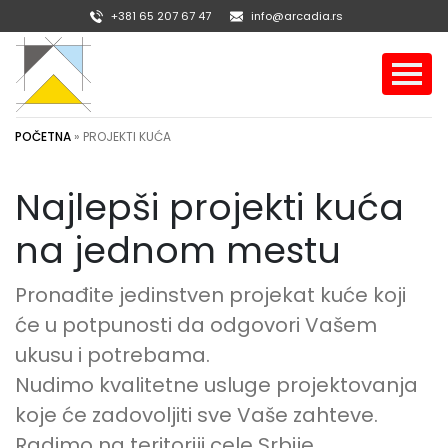
+381 65 207 67 47
info@arcadia.rs
POČETNA
»
PROJEKTI KUĆA
Najlepši projekti kuća
na jednom mestu
Pronađite jedinstven projekat kuće koji
će u potpunosti da odgovori Vašem
ukusu i potrebama.
Nudimo kvalitetne usluge projektovanja
koje će zadovoljiti sve Vaše zahteve.
Radimo na teritoriji cele Srbije.