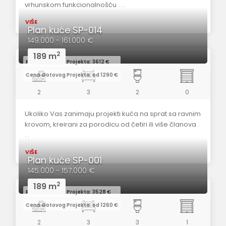
vrhunskom funkcionalnošću . . .
VIŠE
Plan kuće SP-014
149.000 - 161.000 €
2
189 m
Redovna Cena Projekta: 3612 €
Cena Gotovog Projekta: od 1290 €
2
3
2
0
Ukoliko Vas zanimaju projekti kuća na sprat sa ravnim
krovom, kreirani za porodicu od četiri ili više članova .
. .
VIŠE
Plan kuće SP-001
145.000 - 157.000 €
2
189 m
Redovna Cena Projekta: 3528 €
Cena Gotovog Projekta: od 1260 €
2
3
3
1