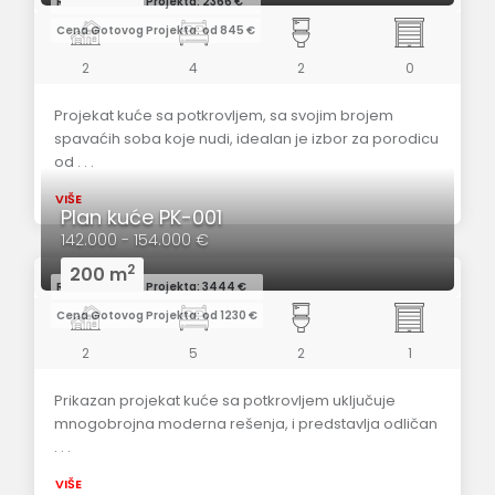
Redovna Cena Projekta: 2366 €
Cena Gotovog Projekta: od 845 €
2
4
2
0
Projekat kuće sa potkrovljem, sa svojim brojem
spavaćih soba koje nudi, idealan je izbor za porodicu
od . . .
VIŠE
Plan kuće PK-001
142.000 - 154.000 €
2
200 m
Redovna Cena Projekta: 3444 €
Cena Gotovog Projekta: od 1230 €
2
5
2
1
Prikazan projekat kuće sa potkrovljem uključuje
mnogobrojna moderna rešenja, i predstavlja odličan
. . .
VIŠE