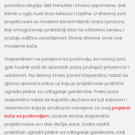
porodica okuplja, deli trenutke i stvara uspomene, dok
kamin u uglu nudi dozu luksuza i topline. U dnevnoj zoni
projektovani su moderni sistemi kliznih vrata i prozora,
koji omogućavaju praktičniji izlaz na otkrivenu terasu, i
pružaju odličnu osvetljenost čitave dnevne zone ove
moderne kuće.
Stepeništem se penjemo ka potkrovlju, ka noćnoj zoni,
gde hodnik vodi do spavaćih soba, pružajući privatnost i
udobnost. Na desnoj strani, pored stepeništa, nalazi se
glavna spavaća soba, uz koju je projektovan praktični
ugradni plakar za odlaganje garderobe. Preko puta
stepeništa nalazi se kupatilo ukućana sa tuš kabinom i
vešernicom koja je strukturno odvojena. Uz ovaj
projekat
kuće sa potkrovljem
, sa leve strane stepeništa
projektovane su i dve dečije sobe. Svaka sadrži
praktičan ugradni plakar za odlaganje garderobe, radi