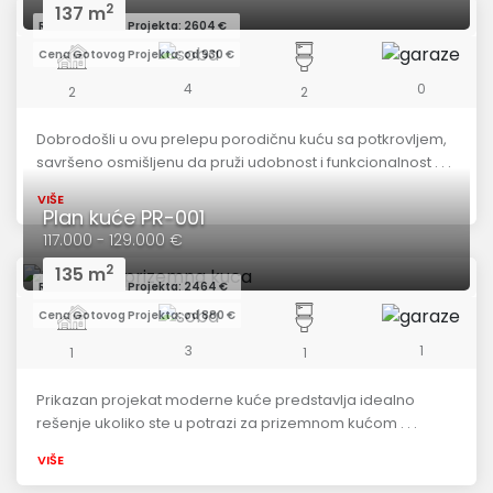
2
137 m
Redovna Cena Projekta: 2604 €
Cena Gotovog Projekta: od 930 €
4
0
2
2
Dobrodošli u ovu prelepu porodičnu kuću sa potkrovljem,
savršeno osmišljenu da pruži udobnost i funkcionalnost . . .
VIŠE
Plan kuće PR-001
117.000 - 129.000 €
2
135 m
Redovna Cena Projekta: 2464 €
Cena Gotovog Projekta: od 880 €
3
1
1
1
Prikazan projekat moderne kuće predstavlja idealno
rešenje ukoliko ste u potrazi za prizemnom kućom . . .
VIŠE