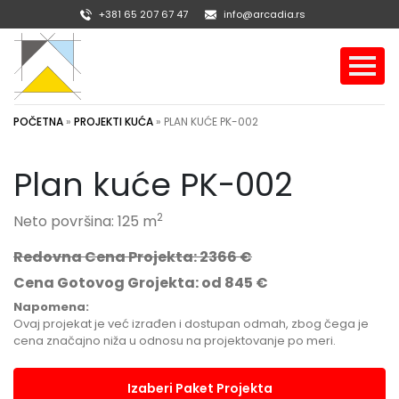
+381 65 207 67 47
info@arcadia.rs
POČETNA
»
PROJEKTI KUĆA
»
PLAN KUĆE PK-002
Plan kuće PK-002
2
Neto površina: 125 m
Redovna Cena Projekta: 2366 €
Cena Gotovog Grojekta: od 845 €
Napomena:
Ovaj projekat je već izrađen i dostupan odmah, zbog čega je
cena značajno niža u odnosu na projektovanje po meri.
Izaberi Paket Projekta