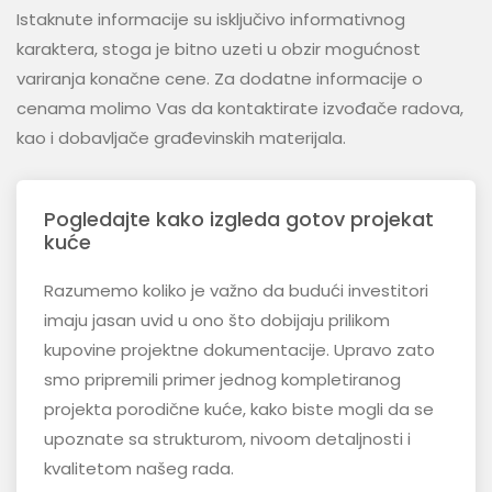
Istaknute informacije su isključivo informativnog
karaktera, stoga je bitno uzeti u obzir mogućnost
variranja konačne cene. Za dodatne informacije o
cenama molimo Vas da kontaktirate izvođače radova,
kao i dobavljače građevinskih materijala.
Pogledajte kako izgleda gotov projekat
kuće
Razumemo koliko je važno da budući investitori
imaju jasan uvid u ono što dobijaju prilikom
kupovine projektne dokumentacije. Upravo zato
smo pripremili primer jednog kompletiranog
projekta porodične kuće, kako biste mogli da se
upoznate sa strukturom, nivoom detaljnosti i
kvalitetom našeg rada.