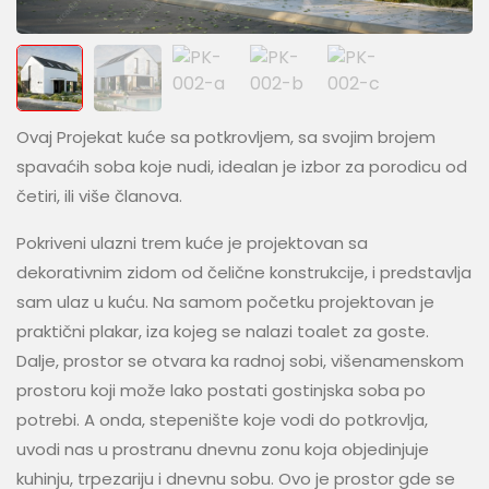
Ovaj Projekat kuće sa potkrovljem, sa svojim brojem
spavaćih soba koje nudi, idealan je izbor za porodicu od
četiri, ili više članova.
Pokriveni ulazni trem kuće je projektovan sa
dekorativnim zidom od čelične konstrukcije, i predstavlja
sam ulaz u kuću. Na samom početku projektovan je
praktični plakar, iza kojeg se nalazi toalet za goste.
Dalje, prostor se otvara ka radnoj sobi, višenamenskom
prostoru koji može lako postati gostinjska soba po
potrebi. A onda, stepenište koje vodi do potkrovlja,
uvodi nas u prostranu dnevnu zonu koja objedinjuje
kuhinju, trpezariju i dnevnu sobu. Ovo je prostor gde se