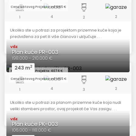
Cena Gotovog Projekta: od 1665 €
4
2
1
2
Ukoliko ste u potrazi za projektom prizemne kuće koja je
predviđena za pet ili više članova i uključuje . . .
VIŠE
Plan kuće PR-003
198.000 - 210.000 €
2
243 m
Redovna Cena Projekta: 4074 €
Cena Gotovog Projekta: od 1455 €
4
2
1
3
Ukoliko ste u potrazi za planom prizemne kuće koja nudi
veliki stambeni prostor, ovaj projekat će Vas zasigu . . .
VIŠE
Plan kuće PK-003
106.000 - 118.000 €