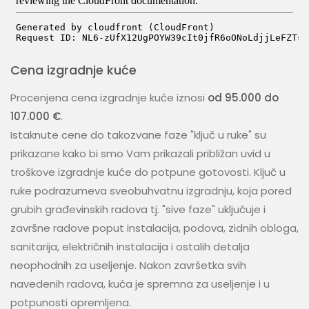
Cena izgradnje kuće
Procenjena cena izgradnje kuće iznosi
od 95.000 do
107.000 €
.
Istaknute cene do takozvane faze "ključ u ruke" su
prikazane kako bi smo Vam prikazali približan uvid u
troškove izgradnje kuće do potpune gotovosti. Ključ u
ruke podrazumeva sveobuhvatnu izgradnju, koja pored
grubih građevinskih radova tj. "sive faze" uključuje i
završne radove poput instalacija, podova, zidnih obloga,
sanitarija, električnih instalacija i ostalih detalja
neophodnih za useljenje. Nakon završetka svih
navedenih radova, kuća je spremna za useljenje i u
potpunosti opremljena.