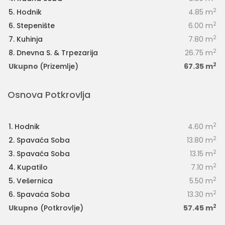
2
5. Hodnik
4.85 m
2
6. Stepenište
6.00 m
2
7. Kuhinja
7.80 m
2
8. Dnevna S. & Trpezarija
26.75 m
2
Ukupno
(Prizemlje)
67.35 m
Osnova Potkrovlja
2
1. Hodnik
4.60 m
2
2. Spavaća Soba
13.80 m
2
3. Spavaća Soba
13.15 m
2
4. Kupatilo
7.10 m
2
5. Vešernica
5.50 m
2
6. Spavaća Soba
13.30 m
2
Ukupno
(Potkrovlje)
57.45 m