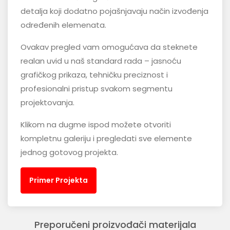
detalja koji dodatno pojašnjavaju način izvođenja
određenih elemenata.
Ovakav pregled vam omogućava da steknete
realan uvid u naš standard rada – jasnoću
grafičkog prikaza, tehničku preciznost i
profesionalni pristup svakom segmentu
projektovanja.
Klikom na dugme ispod možete otvoriti
kompletnu galeriju i pregledati sve elemente
jednog gotovog projekta.
Primer Projekta
Preporučeni proizvođači materijala