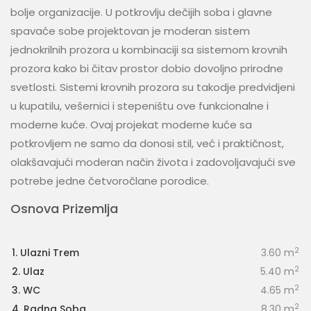
bolje organizacije. U potkrovlju dečijih soba i glavne
spavaće sobe projektovan je moderan sistem
jednokrilnih prozora u kombinaciji sa sistemom krovnih
prozora kako bi čitav prostor dobio dovoljno prirodne
svetlosti. Sistemi krovnih prozora su takodje predvidjeni
u kupatilu, vešernici i stepeništu ove funkcionalne i
moderne kuće. Ovaj projekat moderne kuće sa
potkrovljem ne samo da donosi stil, već i praktičnost,
olakšavajući moderan način života i zadovoljavajući sve
potrebe jedne četvoročlane porodice.
Osnova Prizemlja
2
1. Ulazni Trem
3.60 m
2
2. Ulaz
5.40 m
2
3. WC
4.65 m
2
4. Radna Soba
8.30 m