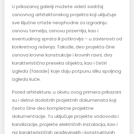
U prikazanoj galeriji možete videti sadržaj
osnovnog arhitektonskog projekta koji uključuje
sve ključne crteže neophodne za izgradnju:
osnovu temelja, osnovu prizemlja, kao i
eventualnog sprata ili potkrovlja – u zavisnosti od
konkretnog rešenja. Takođe, deo projekta čine
osnova krovne konstrukcije i krovnih ravni, dva
karakteristična preseka objekta, kao i četiri
izgleda (fasade) koje daju potpunu sliku spoljnog
izgleda kuće.
Pored arhitekture, u okviru ovog primera prikazani
su i delovi dodatnih projektnih dokumenata koji
često čine deo kompletne projektne
dokumentacije. To uključuje projekte vodovoda i
kanalizacije, projekte električnih instalacija, kao i
niz karakterističnih građevinskih i konstruktivnih