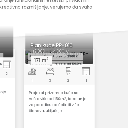
ranje funkcionalnih, estetski privlačnih i
i kreativno razmišljanje, verujemo da svaka
Plan kuće PR-016
142.000 - 154.000 €
Redovna Cena Projekta: 2968 €
2
171 m
 €
Cena Gotovog Projekta: od 1060 €
2
1
3
2
1
koja
Projekat prizemne kuće sa
nešto više od 150m2, idealan je
za porodicu od četiri ili više
članova, uključuje . . .