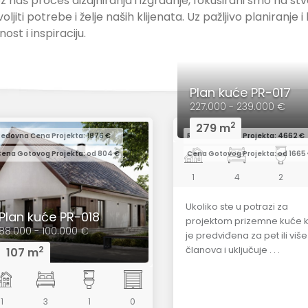
 naš proces dizajniranja i izgradnje, fokusirani smo na stva
iti potrebe i želje naših klijenata. Uz pažljivo planiranje 
st i inspiraciju.
Plan kuće PR-017
227.000 - 239.000 €
2
279 m
edovna Cena Projekta: 1876 €
Redovna Cena Projekta: 4662 €
ena Gotovog Projekta: od 804 €
Cena Gotovog Projekta: od 1665
1
4
2
Ukoliko ste u potrazi za
Plan kuće PR-018
projektom prizemne kuće 
88.000 - 100.000 €
je predviđena za pet ili više
2
članova i uključuje . . .
107 m
1
3
1
0