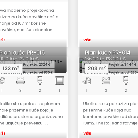
va moderno projektovana
rizemna kuća površine nešto
anje od 107 m² korisne
ovršine, nudi funkcionalan . . .
IŠE
VIŠE
Plan kuće PR-015
Plan kuće PR-014
110.000 - 122.000 €
166.000 - 178.000 €
edovna Cena Projekta: 2324 €
Redovna Cena Projekta: 3444 €
2
2
133 m
203 m
ena Gotovog Projekta: od 830 €
Cena Gotovog Projekta: od 1230
1
3
2
1
1
3
2
koliko ste u potrazi za planom
Ukoliko ste u potrazi za pl
ale prizemne kuće koja je
prizemne kuće koja nudi
dlično prostorno organizovana
komfornu površinu od skor
 ne uključuje preveliku . . .
181m2, i nešto jednostavnijeg 
IŠE
VIŠE