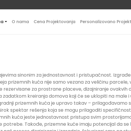
ća
O nama
Cena Projektovanja
Personalizovano Projek
evima sinonim za jednostavnost i pristupačnost. Izgrađene
 prizemnih kuća nije samo vezana za veličinu parcele, već
rezervisane za prostrane placeve, dizajniranje ovakvih d
a zadatkom kreiranja domova koji će se uklopiti na male i
izgradnji prizemnih kuća je upravo takav – prilagođavamo 
o širok spektar rešenja koja se mogu prilagoditi specifičn
zemnih kuća jeste jednostavnost pristupa svim prostorijam
te potrebe. Takođe, prizemne kuće imaju potencijal da se 