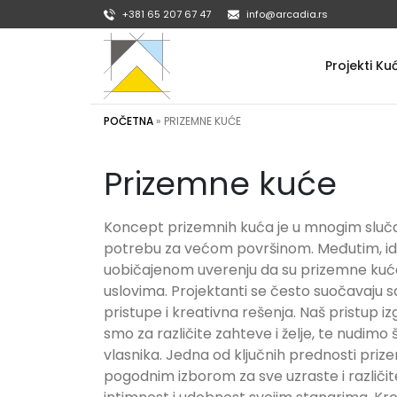
+381 65 207 67 47
info@arcadia.rs
Projekti Ku
POČETNA
»
PRIZEMNE KUĆE
Prizemne kuće
Koncept prizemnih kuća je u mnogim slučaj
potrebu za većom površinom. Međutim, ideja
uobičajenom uverenju da su prizemne kuće 
uslovima. Projektanti se često suočavaju s
pristupe i kreativna rešenja. Naš pristup 
smo za različite zahteve i želje, te nudim
vlasnika. Jedna od ključnih prednosti pri
pogodnim izborom za sve uzraste i različi