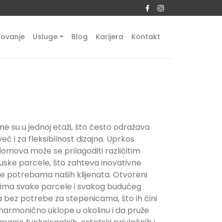
tovanje
Usluge
Blog
Karijera
Kontakt
 su u jednoj etaži, što često odražava
 i za fleksibilnost dizajna. Uprkos
omova može se prilagoditi različitim
 uske parcele, što zahteva inovativne
se potrebama naših klijenata. Otvoreni
ostima svake parcele i svakog budućeg
a bez potrebe za stepenicama, što ih čini
harmonično uklope u okolinu i da pruže