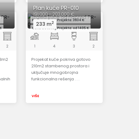
Plan kuće PR-010
191.000 - 203.000 €
Redovna Cena Projekta: 3934 €
2
233 m
 €
Cena Gotovog Projekta: od 1405 €
2
1
4
3
2
53m2
Projekat kuće pokriva gotovo
210m2 stambenog prostora i
uključuje mnogobrojna
nalnih
funkcionalna rešenja . . .
VIŠE