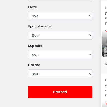
Etaže
O
p
m
p
Spavaće sobe
V
Kupatila
R
C
Garaže
U
m
o
Pretraži
i
V