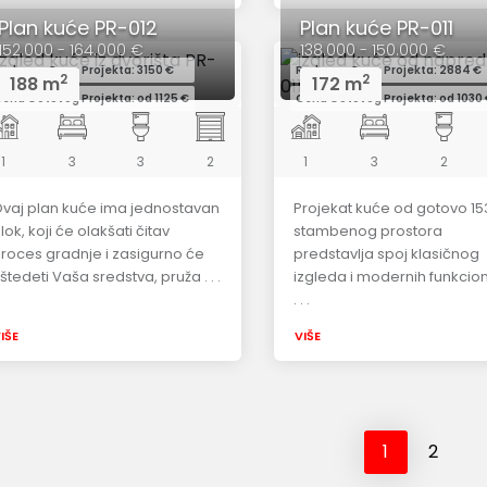
Plan kuće PR-012
Plan kuće PR-011
152.000 - 164.000 €
138.000 - 150.000 €
edovna Cena Projekta: 3150 €
Redovna Cena Projekta: 2884 €
2
2
188 m
172 m
ena Gotovog Projekta: od 1125 €
Cena Gotovog Projekta: od 1030
1
3
3
2
1
3
2
vaj plan kuće ima jednostavan
Projekat kuće od gotovo 1
lok, koji će olakšati čitav
stambenog prostora
roces gradnje i zasigurno će
predstavlja spoj klasičnog
štedeti Vaša sredstva, pruža . . .
izgleda i modernih funkcio
. . .
IŠE
VIŠE
1
2