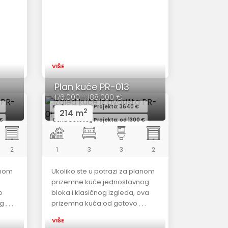
VIŠE
Plan kuće PR-013
176.000 - 188.000 €
Redovna Cena Projekta: 3640 €
2
214 m
 €
Cena Gotovog Projekta: od 1300 €
2
1
3
3
2
anom
Ukoliko ste u potrazi za planom
prizemne kuće jednostavnog
o
bloka i klasičnog izgleda, ova
. . .
prizemna kuća od gotovo . . .
VIŠE