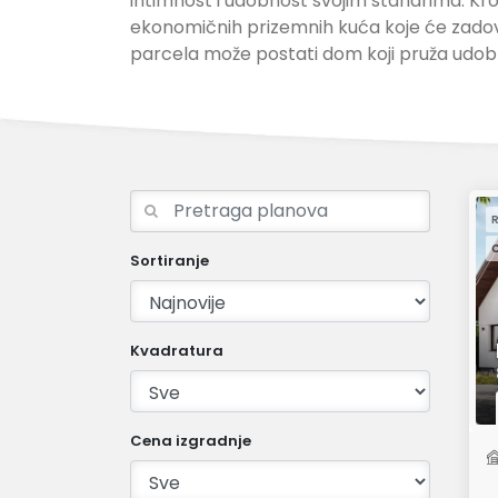
intimnost i udobnost svojim stanarima. Kroz
ekonomičnih prizemnih kuća koje će zadovolj
parcela može postati dom koji pruža udobno
R
C
Sortiranje
Kvadratura
Cena izgradnje