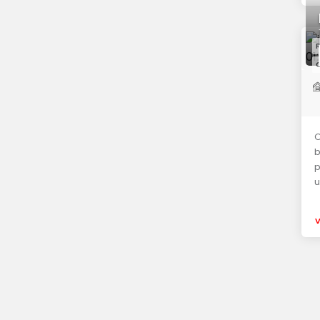
R
C
O
b
p
u
V