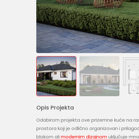
Opis Projekta
Odabirom projekta ove prizemne kuće na r
prostora koji je odlično organizovan i prilag
blokom ali
modernim dizajnom
uključuje mno