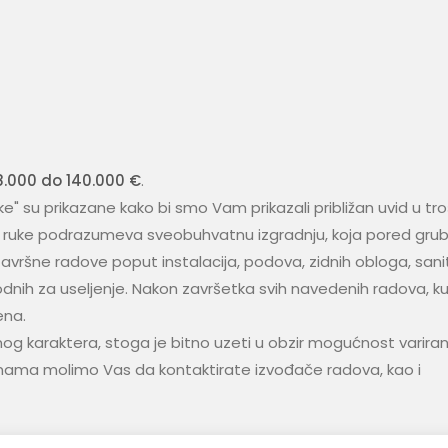
8.000 do 140.000 €
.
e" su prikazane kako bi smo Vam prikazali približan uvid u tr
u ruke podrazumeva sveobuhvatnu izgradnju, koja pored grub
i završne radove poput instalacija, podova, zidnih obloga, sanit
phodnih za useljenje. Nakon završetka svih navedenih radova, k
ena.
vnog karaktera, stoga je bitno uzeti u obzir mogućnost variran
nama molimo Vas da kontaktirate izvođače radova, kao i