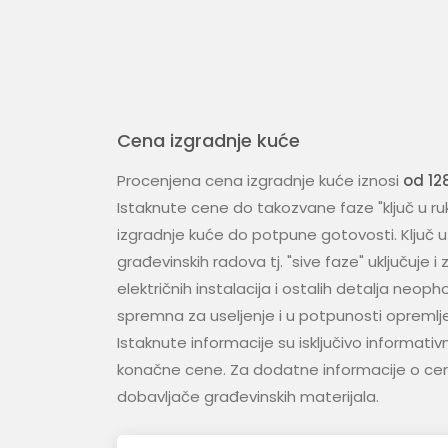
Cena izgradnje kuće
Procenjena cena izgradnje kuće iznosi
od 12
Istaknute cene do takozvane faze "ključ u ruk
izgradnje kuće do potpune gotovosti. Ključ 
građevinskih radova tj. "sive faze" uključuje 
električnih instalacija i ostalih detalja neo
spremna za useljenje i u potpunosti opremlj
Istaknute informacije su isključivo informati
konačne cene. Za dodatne informacije o ce
dobavljače građevinskih materijala.