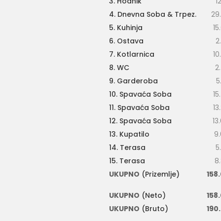
3. Hodnik
1
4. Dnevna Soba & Trpez.
29
5. Kuhinja
15
6. Ostava
2
7. Kotlarnica
10
8. WC
2
9. Garderoba
5
10. Spavaća Soba
15
11. Spavaća Soba
13
12. Spavaća Soba
13
13. Kupatilo
9
14. Terasa
5
15. Terasa
8
UKUPNO
(Prizemlje)
158
UKUPNO
(Neto)
158
UKUPNO
(Bruto)
190