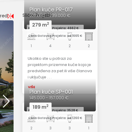
Plan kuće PR-017
Slični Projekti
ored
227.000 - 239.000 €
2
279 m
Redovna Cena Projekta: 4662 €
Cena Gotovog Projekta: od 1665 €
1
4
2
2
Ukoliko ste u potrazi za
projektom prizemne kuće koja je
predviđena za pet ili više članova
i uključuje . . .
VIŠE
Plan kuće SP-001
145.000 - 157.000 €
2
189 m
Redovna Cena Projekta: 3528 €
Cena Gotovog Projekta: od 1260 €
2
3
3
1