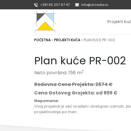
+381 65 207 67 47
info@arcadia.rs
Projekti Ku
POČETNA
»
PROJEKTI KUĆA
»
PLAN KUĆE PR-002
Plan kuće PR-002
2
Neto površina: 158 m
Redovna Cena Projekta: 2674 €
Cena Gotovog Grojekta: od 955 €
Napomena:
Ovaj projekat je već izrađen i dostupan odmah, z
projektovanje po meri.