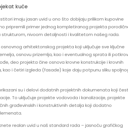
ojekat kuće
itori imaju jasan uvid u ono što dobijaju prilikom kupovine
o pripremili primer jednog kompletiranog projekta porodičn
 strukturom, nivoom detaljnosti i kvalitetom našeg rada.
j osnovnog arhitektonskog projekta koji uključuje sve ključne
elja, osnovu prizemlja, kao i eventualnog sprata ili potkrov
ođe, deo projekta čine osnova krovne konstrukcije i krovnih
, kao i četiri izgleda (fasade) koje daju potpunu sliku spoljno
prikazani su i delovi dodatnih projektnih dokumenata koji čes
je. To uključuje projekte vodovoda i kanalizacije, projekte
stičnih građevinskih i konstruktivnih detalja koji dodatno
elemenata.
te realan uvid u naš standard rada – jasnoću grafičkog