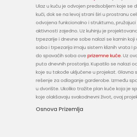
Ulaz u kuću je odvojen predsobljem koje se da
kući, dok se na levoj strani širi u prostranu ce
odvojena funkcionalno i strukturno, pružajuc
aktivnosti zajedno. Uz kuhinju je projektovan
trpezarije i dnevne sobe nalazi se kamin koji
soba i trpezarija imaju sistem kliznih vrata I
do spavaćih soba ove
prizemne kuće
. Uz ov
puta dnevnih prostorija. Kupatilo se nalaz
koje su takođe uključene u projekat. Glavna
rešenje za odlaganje garderobe. Između spav
u dvorište. Ukoliko tražite plan kuće koja je
koje olakšavaju svakodnevni život, ovaj proje
Osnova Prizemlja