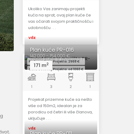
Ukoliko Vas zanimaju projekti
kuća na sprat, ovaj plan kuće će
vas očarati svojom praktičnošću i
udobnošću . . .
VIŠE
Plan kuće PR-016
142.000 - 154.000 €
Redovna Cena Projekta: 2968 €
2
171 m
Cena Gotovog Projekta: od 1060 €
1
3
2
1
Projekat prizemne kuće sa nešto
više od 150m2, idealan je za
porodicu od četiri ili više članova,
og
uključuje . . .
VIŠE
ivot.
Plan kuće PR-011