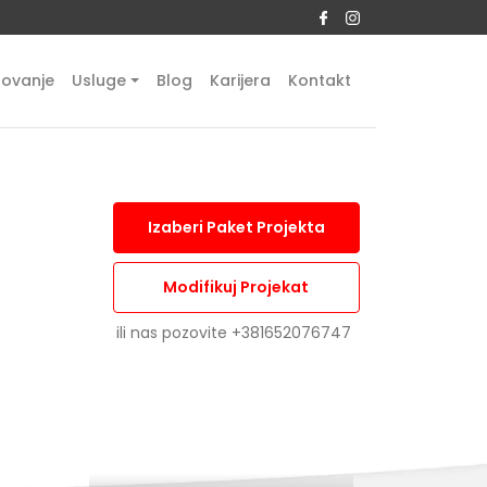
tovanje
Usluge
Blog
Karijera
Kontakt
Izaberi Paket Projekta
Modifikuj Projekat
ili nas pozovite
+381652076747