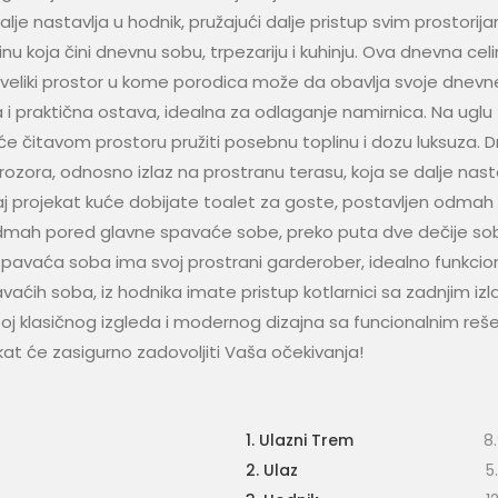
lje nastavlja u hodnik, pružajući dalje pristup svim prostorij
linu koja čini dnevnu sobu, trpezariju i kuhinju. Ova dnevna celi
i veliki prostor u kome porodica može da obavlja svoje dnevn
a i praktična ostava, idealna za odlaganje namirnica. Na uglu
 će čitavom prostoru pružiti posebnu toplinu i dozu luksuza. 
 prozora, odnosno izlaz na prostranu terasu, koja se dalje nasta
aj projekat kuće dobijate toalet za goste, postavljen odmah
i odmah pored glavne spavaće sobe, preko puta dve dečije so
 spavaća soba ima svoj prostrani garderober, idealno funkcio
aćih soba, iz hodnika imate pristup kotlarnici sa zadnjim iz
 spoj klasičnog izgleda i modernog dizajna sa funcionalnim reš
kat će zasigurno zadovoljiti Vaša očekivanja!
1. Ulazni Trem
8
2. Ulaz
5