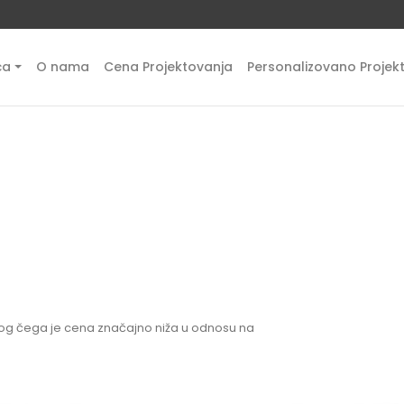
ća
O nama
Cena Projektovanja
Personalizovano Projek
bog čega je cena značajno niža u odnosu na