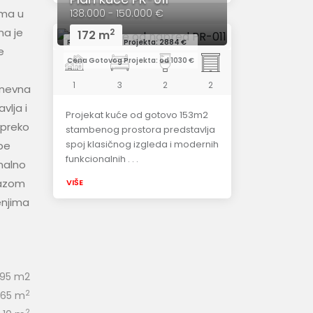
138.000 - 150.000 €
ama u
na je
2
172 m
Redovna Cena Projekta: 2884 €
e
Cena Gotovog Projekta: od 1030 €
1
3
2
2
Dnevna
vlja i
Projekat kuće od gotovo 153m2
 preko
stambenog prostora predstavlja
spoj klasičnog izgleda i modernih
be
funkcionalnih . . .
nalno
lazom
VIŠE
enjima
.95 m2
2
.65 m
2