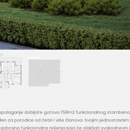
aspolaganje dobijate gotovo 158m2 funkcionalnog stamben
ođen za porodice od četiri i više članova. Svojim jednostavnim
gobrojna funkcionalna rešenja koja će olakšati svakodnevni ž