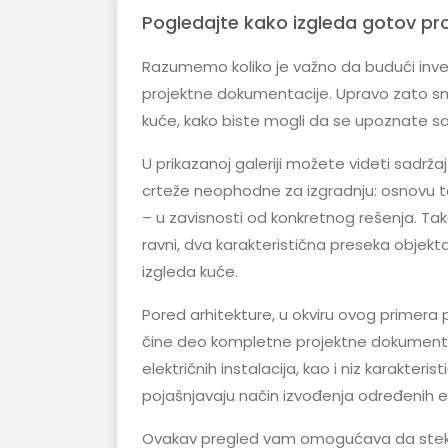
Pogledajte kako izgleda gotov pr
Razumemo koliko je važno da budući invest
projektne dokumentacije. Upravo zato sm
kuće, kako biste mogli da se upoznate sa
U prikazanoj galeriji možete videti sadrža
crteže neophodne za izgradnju: osnovu tem
– u zavisnosti od konkretnog rešenja. Tak
ravni, dva karakteristična preseka objekta
izgleda kuće.
Pored arhitekture, u okviru ovog primera 
čine deo kompletne projektne dokumentaci
električnih instalacija, kao i niz karakteri
pojašnjavaju način izvođenja određenih 
Ovakav pregled vam omogućava da stekne