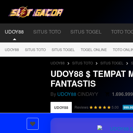
UDOY88
SITUS TOTO
SITUS TOGEL
TOTO TO
UDOY88
SITUS TOTO
SITUS TOGEL
TOGEL ONLINE
TOTO ONLI
UDOY88
SITUS TOTO
SITUS TOGEL
UDOY88 $ TEMPAT 
FANTASTIS
By
UDOY88
CINDAYY
1.696.999
5.00
Reviews
5.00
UDOY88
999.9
stars