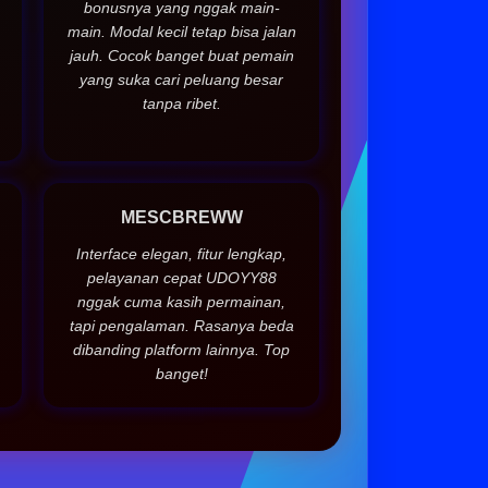
bonusnya yang nggak main-
main. Modal kecil tetap bisa jalan
jauh. Cocok banget buat pemain
yang suka cari peluang besar
tanpa ribet.
MESCBREWW
Interface elegan, fitur lengkap,
pelayanan cepat UDOYY88
nggak cuma kasih permainan,
tapi pengalaman. Rasanya beda
dibanding platform lainnya. Top
banget!